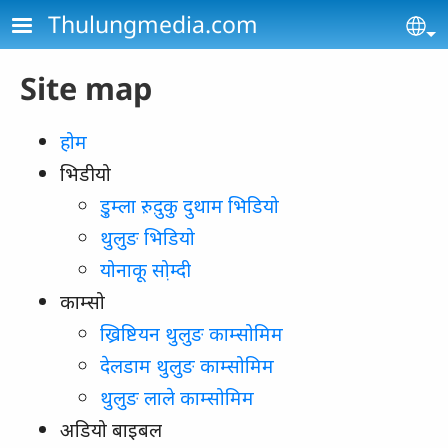
Skip to main content
Thulungmedia.com
Se
Site map
होम
भिडीयो
डु़म्ला रु़दु़कु दुथाम भिडियो
थुलुङ भिडियो
योनाकू सो़म्दी
काम्सो
ख्रिष्टियन थुलुङ काम्सोमिम
देलडाम थुलुङ काम्सोमिम
थुलुङ लाले काम्सोमिम
अडियो बाइबल